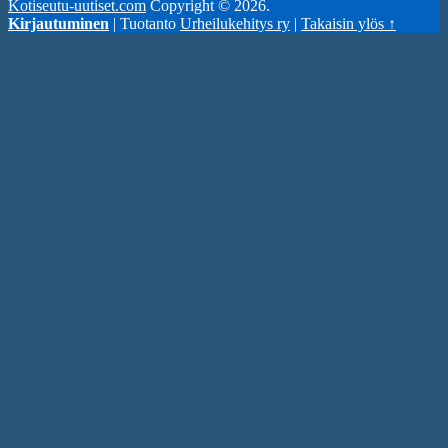
Kotiseutu-uutiset.com
Copyright © 2026.
Kirjautuminen
| Tuotanto
Urheilukehitys ry
|
Takaisin ylös ↑