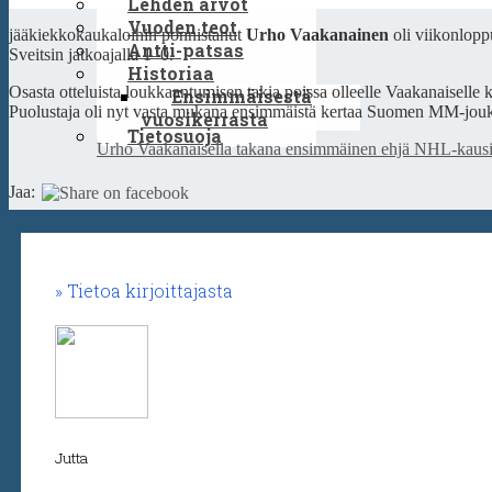
Lehden arvot
Vuoden teot
jääkiekkokaukaloihin ponnistanut
Urho Vaakanainen
oli viikonlop
Antti-patsas
Sveitsin jatkoajalla 1–0.
Historiaa
Osasta otteluista loukkaantumisen takia poissa olleelle Vaakanaiselle ki
Ensimmäisestä
Puolustaja oli nyt vasta mukana ensimmäistä kertaa Suomen MM-joukk
vuosikerrasta
Tietosuoja
Urho Vaakanaisella takana ensimmäinen ehjä NHL-kaus
Jaa:
Tietoa kirjoittajasta
Jutta