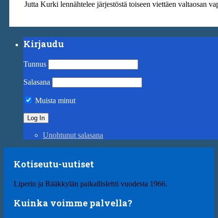
Jutta Kurki lennähtelee järjestöstä toiseen viettäen valtaosan va
Kirjaudu
Tunnus
Salasana
Muista minut
Unohtunut salasana
Kotiseutu-uutiset
Liperin ja Rääkkylän paikallislehti vuodesta 1966.
Kuinka voimme palvella?