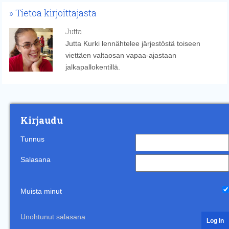
Tietoa kirjoittajasta
Jutta
Jutta Kurki lennähtelee järjestöstä toiseen
viettäen valtaosan vapaa-ajastaan
jalkapallokentillä.
Kirjaudu
Tunnus
Salasana
Muista minut
Unohtunut salasana