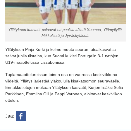
Yllätyksen kasvatit pelaavat eri puolilla itäistä Suomea, Ylämyllyllä,
Mikkelissä ja Jyväskylässä.
Yllätyksen Pinja Kurki ja kolme muuta seuran futsalkasvattia
saivat juhlia tiistaina, kun Suomi kukisti Portugalin 3-1 tyttöjen
U19-maaottelussa Lissabonissa.
Tuplamaaottelureissun toinen osa on vuorossa keskiviikkona
viideltä. Yllätys järjestää yläkoululla kisakatsomon seuraväelle.
Ennakkotietojen mukaan Yllätyksen kasvatit, Kurjen lisäksi Sofia
Parkkinen, Emmiina Olli ja Peppi Varonen, aloittavat keskiviikon
ottelun.
Jaa: