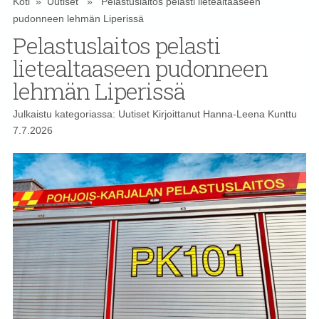
Koti
»
Uutiset
» Pelastuslaitos pelasti lietealtaaseen
pudonneen lehmän Liperissä
Pelastuslaitos pelasti
lietealtaaseen pudonneen
lehmän Liperissä
Julkaistu kategoriassa:
Uutiset
Kirjoittanut
Hanna-Leena Kunttu
7.7.2026