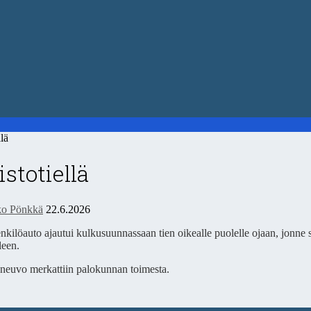
lä
stotiellä
o Pönkkä
22.6.2026
nkilöauto ajautui kulkusuunnassaan tien oikealle puolelle ojaan, jonne se 
leen.
joneuvo merkattiin palokunnan toimesta.