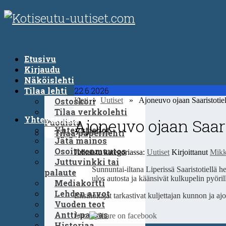
Etusivu
Kirjaudu
Näköislehti
Tilaa lehti
22.6.2026
Ostoskori
Koti
»
Uutiset
» Ajoneuvo ojaan Saaristotiel
Tilaa verkkolehti
Yhteystiedot
Ajoneuvo ojaan Saari
Puodista
Yhteystiedot
Tilaa paperilehti
Jätä mainos
Osoitteenmuutos
Julkaistu kategoriassa:
Uutiset
Kirjoittanut
Mikk
Juttuvinkki tai
Sunnuntai-iltana Liperissä Saaristotiellä he
palaute
ulos autosta ja käänsivät kulkupelin pyöril
Mediakortti
Lehden arvot
Ensihoitajat tarkastivat kuljettajan kunnon ja a
Vuoden teot
Antti-patsas
Jaa:
Historiaa