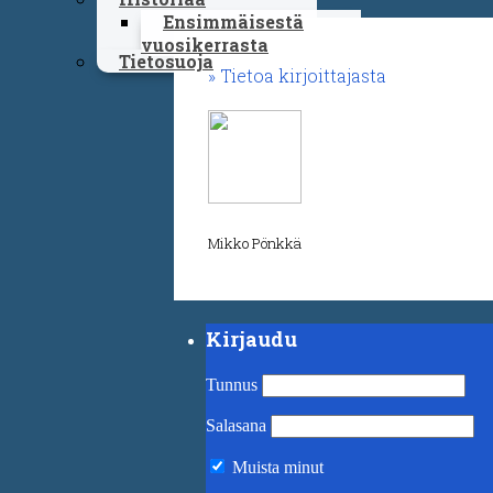
Ensimmäisestä
vuosikerrasta
Tietosuoja
Tietoa kirjoittajasta
Mikko Pönkkä
Kirjaudu
Tunnus
Salasana
Muista minut