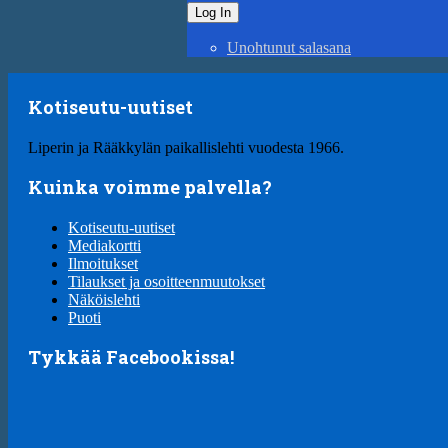
Unohtunut salasana
Kotiseutu-uutiset
Liperin ja Rääkkylän paikallislehti vuodesta 1966.
Kuinka voimme palvella?
Kotiseutu-uutiset
Mediakortti
Ilmoitukset
Tilaukset ja osoitteenmuutokset
Näköislehti
Puoti
Tykkää Facebookissa!