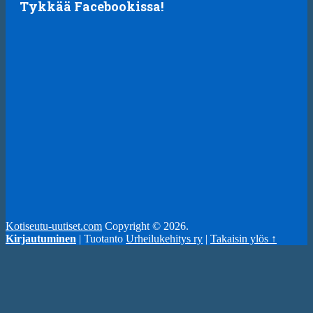
Tykkää Facebookissa!
Kotiseutu-uutiset.com
Copyright © 2026.
Kirjautuminen
| Tuotanto
Urheilukehitys ry
|
Takaisin ylös ↑