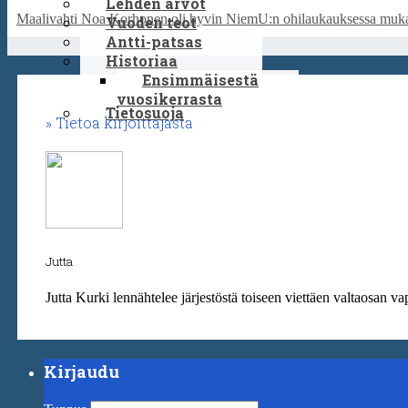
Lehden arvot
Maalivahti Noa Korhonen oli hyvin NiemU:n ohilaukauksessa muka
Vuoden teot
Antti-patsas
Historiaa
Ensimmäisestä
vuosikerrasta
Tietosuoja
Tietoa kirjoittajasta
Jutta
Jutta Kurki lennähtelee järjestöstä toiseen viettäen valtaosan va
Kirjaudu