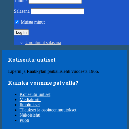
Tunnus
Salasana
Muista minut
Unohtunut salasana
Kotiseutu-uutiset
Liperin ja Rääkkylän paikallislehti vuodesta 1966.
Kuinka voimme palvella?
Kotiseutu-uutiset
Mediakortti
Ilmoitukset
Tilaukset ja osoitteenmuutokset
Näköislehti
Puoti