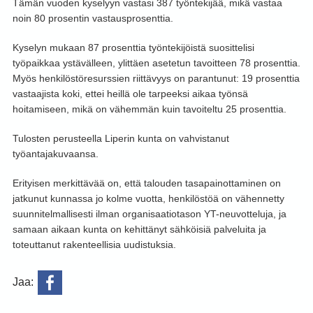
Tämän vuoden kyselyyn vastasi 387 työntekijää, mikä vastaa
noin 80 prosentin vastausprosenttia.
Kyselyn mukaan 87 prosenttia työntekijöistä suosittelisi
työpaikkaa ystävälleen, ylittäen asetetun tavoitteen 78 prosenttia.
Myös henkilöstöresurssien riittävyys on parantunut: 19 prosenttia
vastaajista koki, ettei heillä ole tarpeeksi aikaa työnsä
hoitamiseen, mikä on vähemmän kuin tavoiteltu 25 prosenttia.
Tulosten perusteella Liperin kunta on vahvistanut
työantajakuvaansa.
Erityisen merkittävää on, että talouden tasapainottaminen on
jatkunut kunnassa jo kolme vuotta, henkilöstöä on vähennetty
suunnitelmallisesti ilman organisaatiotason YT-neuvotteluja, ja
samaan aikaan kunta on kehittänyt sähköisiä palveluita ja
toteuttanut rakenteellisia uudistuksia.
Jaa: