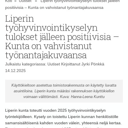
Koti
»
Uutiset
» Liperin työhyvinvointikyselyn tulokset jälleen
positiivisia – Kunta on vahvistanut työnantajakuvaansa
Liperin
työhyvinvointikyselyn
tulokset jälleen positiivisia –
Kunta on vahvistanut
työnantajakuvaansa
Julkaistu kategoriassa:
Uutiset
Kirjoittanut
Jyrki Pönkkä
14.12.2025
Käyttökieltoon asetettua toimistorakennusta on käytetty luvatta
asuintiloina. Liperin kunta määräsi rakennuksen käyttökiellon
voimaan välittömästi. Kuva: Hanna-Leena Kunttu
Liperin kunta toteutti vuoden 2025 työhyvinvointikyselyn
työntekijöilleen. Kysely on toistettu Liperin kunnan henkilöstölle
samansisältöisenä kahden vuoden välein, yhteensä neljä kertaa.