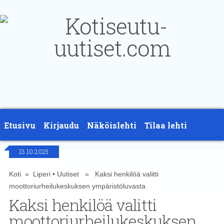
Etusivu
Kirjaudu
Näköislehti
Tilaa lehti
13.10.2025
Yhteystiedot
Koti
»
Liperi
•
Uutiset
» Kaksi henkilöä valitti
moottoriurheilukeskuksen ympäristöluvasta
Kaksi henkilöä valitti
moottoriurheilukeskuksen