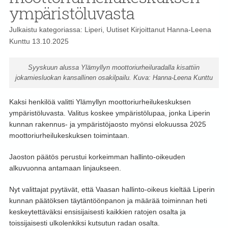
ympäristöluvasta
Julkaistu kategoriassa:
Liperi
,
Uutiset
Kirjoittanut
Hanna-Leena
Kunttu
13.10.2025
Syyskuun alussa Ylämyllyn moottoriurheiluradalla kisattiin
jokamiesluokan kansallinen osakilpailu. Kuva: Hanna-Leena Kunttu
Kaksi henkilöä valitti Ylämyllyn moottoriurheilukeskuksen
ympäristöluvasta. Valitus koskee ympäristölupaa, jonka Liperin
kunnan rakennus- ja ympäristöjaosto myönsi elokuussa 2025
moottoriurheilukeskuksen toimintaan.
Jaoston päätös perustui korkeimman hallinto-oikeuden
alkuvuonna antamaan linjaukseen.
Nyt valittajat pyytävät, että Vaasan hallinto-oikeus kieltää Liperin
kunnan päätöksen täytäntöönpanon ja määrää toiminnan heti
keskeytettäväksi ensisijaisesti kaikkien ratojen osalta ja
toissijaisesti ulkolenkiksi kutsutun radan osalta.