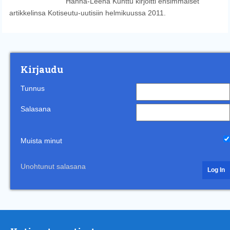
Hanna-Leena Kunttu kirjoitti ensimmäiset
artikkelinsa Kotiseutu-uutisiin helmikuussa 2011.
Kirjaudu
Tunnus
Salasana
Muista minut
Unohtunut salasana