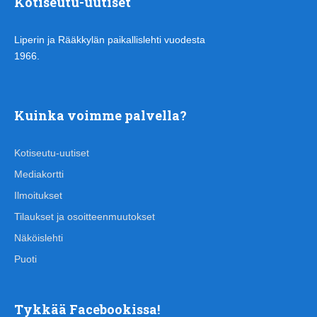
Kotiseutu-uutiset
Liperin ja Rääkkylän paikallislehti vuodesta
1966.
Kuinka voimme palvella?
Kotiseutu-uutiset
Mediakortti
Ilmoitukset
Tilaukset ja osoitteenmuutokset
Näköislehti
Puoti
Tykkää Facebookissa!