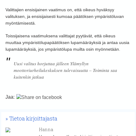
Valittajien ensisijainen vaatimus on, että oikeus hyväksyy
valituksen, ja ensisijaisesti kumoaa päätöksen ympäristöluvan
myöntämisestä.
Toissijaisena vaatimuksena valittajat pyytävät, että oikeus
muuttaa ympäristölupapäätöksen lupamääräyksiä ja antaa uusia
lupamääräyksiä, jos ympäristölupa muilta osin myönnetään.
Uusi valitus horjuttaa jälleen Ylämyllyn
moottoriurheilukeskuksen tulevaisuutta – Toiminta saa
kuitenkin jatkua
Jaa:
Tietoa kirjoittajasta
Hanna