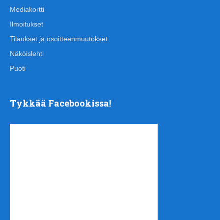
Mediakortti
Ilmoitukset
Tilaukset ja osoitteenmuutokset
Näköislehti
Puoti
Tykkää Facebookissa!