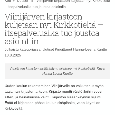
Koti
»
Uutiset
» Viinijärven kirjastoon kuljetaan nyt Kirkkotieltä
– itsepalveluaika tuo joustoa asiointiin
Viinijärven kirjastoon
kuljetaan nyt Kirkkotieltä –
itsepalveluaika tuo joustoa
asiointiin
Julkaistu kategoriassa:
Uutiset
Kirjoittanut
Hanna-Leena Kunttu
13.8.2025
Viinijärven kirjaston sisäänkäynti sijaitsee nyt Kirkkotiellä. Kuva:
Hanna-Leena Kunttu
Uuden koulun rakentaminen Viinijärvelle on vaikuttanut myös
taajaman kirjaston arkeen. Kirjasto muutti väistötiloihin vuosi
sitten, ja heinäkuussa vaihtui kirjaston sisäänkäynnin sijainti.
Enää ei kirjastoon pääse koulun sisäpihalta, vaan käynti on
Kirkkotieltä.