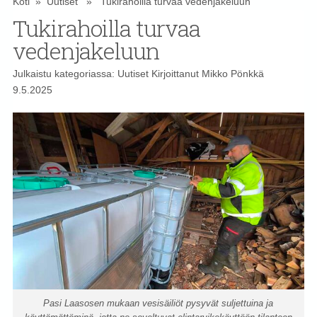
Koti
»
Uutiset
» Tukirahoilla turvaa vedenjakeluun
Tukirahoilla turvaa
vedenjakeluun
Julkaistu kategoriassa:
Uutiset
Kirjoittanut
Mikko Pönkkä
9.5.2025
Pasi Laasosen mukaan vesisäiliöt pysyvät suljettuina ja