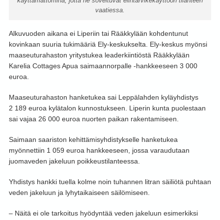
käyttämättöminä, jotta ne soveltuvat elintarvikekäyttöön tilanteen
vaatiessa.
Alkuvuoden aikana ei Liperiin tai Rääkkylään kohdentunut
kovinkaan suuria tukimääriä Ely-keskukselta. Ely-keskus myönsi
maaseuturahaston yritystukea leaderkiintiöstä Rääkkylään
Karelia Cottages Apua saimaannorpalle -hankkeeseen 3 000
euroa.
Maaseuturahaston hanketukea sai Leppälahden kyläyhdistys
2 189 euroa kylätalon kunnostukseen. Liperin kunta puolestaan
sai vajaa 26 000 euroa nuorten paikan rakentamiseen.
Saimaan saariston kehittämisyhdistykselle hanketukea
myönnettiin 1 059 euroa hankkeeseen, jossa varaudutaan
juomaveden jakeluun poikkeustilanteessa.
Yhdistys hankki tuella kolme noin tuhannen litran säiliötä puhtaan
veden jakeluun ja lyhytaikaiseen säilömiseen.
– Näitä ei ole tarkoitus hyödyntää veden jakeluun esimerkiksi