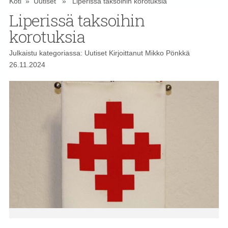
Koti
»
Uutiset
» Liperissä taksoihin korotuksia
Liperissä taksoihin
korotuksia
Julkaistu kategoriassa:
Uutiset
Kirjoittanut
Mikko Pönkkä
26.11.2024