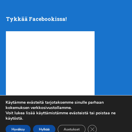
Tykkää Facebookissa!
Käytämme evästeitä tarjotaksemme sinulle parhaan
kokemuksen verkkosivustollamme.
Voit lukea lisää käyttämistämme evästeistä tai poistaa ne
käytöstä.
Sulje evästebanneri
Kotiseutu-uutiset.com
Copyright © 2026.
Hyväksy
Hylkää
Asetukset