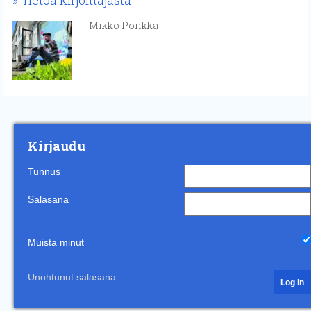
Tietoa kirjoittajasta
Mikko Pönkkä
Kirjaudu
Tunnus
Salasana
Muista minut
Unohtunut salasana