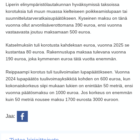
Liperin elinympäristölautakunnan hyväksymissä taksoissa
korotuksia tuli muun muassa kielteiseen poikkeamislupaan tai
suunnittelutarveratkaisupäätökseen. Kyseinen maksu on tänä
vuonna ollut arvonlisäverottomana 390 euroa, ensi vuonna
vastaavasta joutuu maksamaan 500 euroa.
Katselmuksiin tuli korotusta kahdeksan euroa, vuonna 2025 se
kustantaa 80 euroa. Rakennuslupa maksaa tulevana vuonna
190 euroa, joka kymmenen euroa tätä vuotta enemmän.
Reippaampi korotus tuli tuulivoimalan lupapäätökseen. Vuonna
2024 lupapäätös tuulivoimayksikköä kohden on 600 euroa, kun
kokonaiskorkeus siipi mukaan lukien on enintään 50 metriä, ensi
vuonna päätösmaksu on 1000 euroa. Jos korkeus on enemmän
kuin 50 metriä nousee maksu 1700 eurosta 3000 euroon.
Jaa: