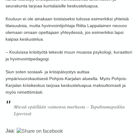
seurakunta tarjoaa kuntalaisille keskusteluapua.
Kouluun ei ole ainakaan toistaiseksi tulossa esimerkiksi yhteisiä
tilaisuuksia, mutta hyvinvointijohtaja Riitta Lappalainen neuvoo
olemaan omaan opettajaan yhteydessä, jos esimerkiksi lapsi
kaipaa keskustelua.
– Kouluissa kriisityötä tekevät muun muassa psykologi, kuraattori
ja hyvinvointipedagogi.
Siun soten sosiaali- ja kriisipäivystys auttaa
ympärivuorokautisesti Pohjois-Karjalan alueella. Myös Pohjois-
Karjalan kriisikeskus tarjoaa keskusteluapua maksuttomasti ja
myös nimettömästi.
Miestä epäillään vaimonsa murhasta – Tapahtumapaikka
Liperissä
Jaa: