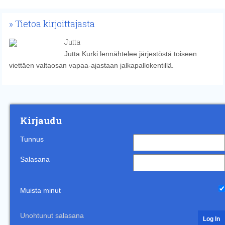
Tietoa kirjoittajasta
Jutta
Jutta Kurki lennähtelee järjestöstä toiseen
viettäen valtaosan vapaa-ajastaan jalkapallokentillä.
Kirjaudu
Tunnus
Salasana
Muista minut
Unohtunut salasana