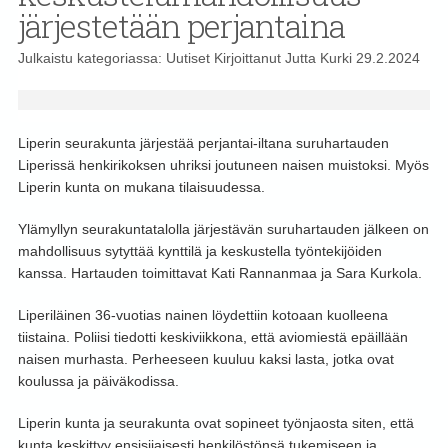
järjestetään perjantaina
Julkaistu kategoriassa:
Uutiset
Kirjoittanut
Jutta Kurki
29.2.2024
Liperin seurakunta järjestää perjantai-iltana suruhartauden
Liperissä henkirikoksen uhriksi joutuneen naisen muistoksi. Myös
Liperin kunta on mukana tilaisuudessa.
Ylämyllyn seurakuntatalolla järjestävän suruhartauden jälkeen on
mahdollisuus sytyttää kynttilä ja keskustella työntekijöiden
kanssa. Hartauden toimittavat Kati Rannanmaa ja Sara Kurkola.
Liperiläinen 36-vuotias nainen löydettiin kotoaan kuolleena
tiistaina. Poliisi tiedotti keskiviikkona, että aviomiestä epäillään
naisen murhasta. Perheeseen kuuluu kaksi lasta, jotka ovat
koulussa ja päiväkodissa.
Liperin kunta ja seurakunta ovat sopineet työnjaosta siten, että
kunta keskittyy ensisijaisesti henkilöstönsä tukemiseen ja