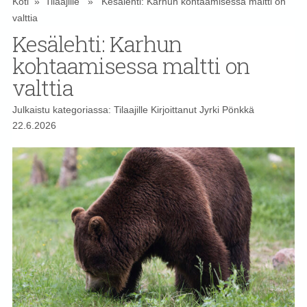
Koti
»
Tilaajille
» Kesälehti: Karhun kohtaamisessa maltti on
valttia
Kesälehti: Karhun
kohtaamisessa maltti on
valttia
Julkaistu kategoriassa:
Tilaajille
Kirjoittanut
Jyrki Pönkkä
22.6.2026