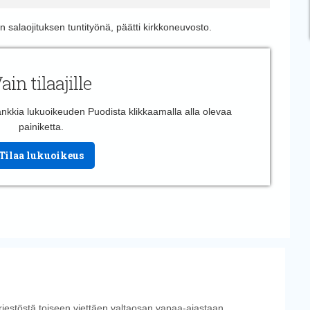
n salaojituksen tuntityönä, päätti kirkkoneuvosto.
ain tilaajille
 hankkia lukuoikeuden Puodista klikkaamalla alla olevaa
painiketta.
Tilaa lukuoikeus
ärjestöstä toiseen viettäen valtaosan vapaa-ajastaan