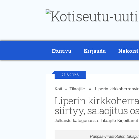
Etusivu
Kirjaudu
Näköisl
21.6.2026
Koti
»
Tilaajille
» Liperin kirkkoherranviras
Liperin kirkkoherr
siirtyy, salaojitus 
Julkaistu kategoriassa:
Tilaajille
Kirjoittanu
Pappila-virastotalon takapi