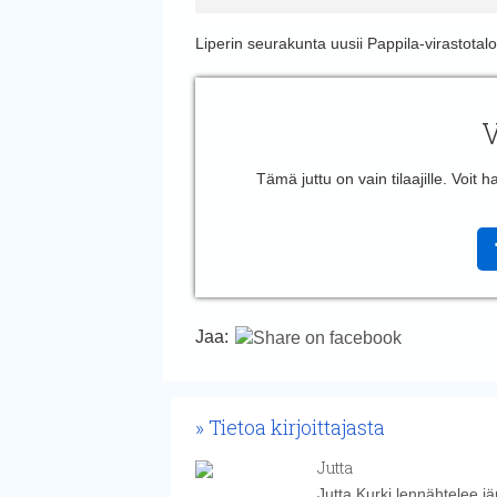
Liperin seurakunta uusii Pappila-virastotalo
V
Tämä juttu on vain tilaajille. Voit
Jaa:
Tietoa kirjoittajasta
Jutta
Jutta Kurki lennähtelee j