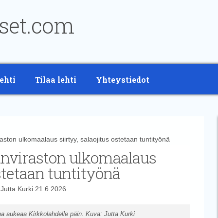
ehti
Tilaa lehti
Yhteystiedot
ton ulkomaalaus siirtyy, salaojitus ostetaan tuntityönä
anviraston ulkomaalaus
ostetaan tuntityönä
t
Jutta Kurki
21.6.2026
ha aukeaa Kirkkolahdelle päin. Kuva: Jutta Kurki