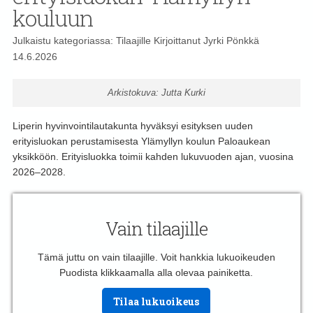
kouluun
Julkaistu kategoriassa:
Tilaajille
Kirjoittanut
Jyrki Pönkkä
14.6.2026
Arkistokuva: Jutta Kurki
Liperin hyvinvointilautakunta hyväksyi esityksen uuden
erityisluokan perustamisesta Ylämyllyn koulun Paloaukean
yksikköön. Erityisluokka toimii kahden lukuvuoden ajan, vuosina
2026–2028.
Vain tilaajille
Tämä juttu on vain tilaajille. Voit hankkia lukuoikeuden
Puodista klikkaamalla alla olevaa painiketta.
Tilaa lukuoikeus