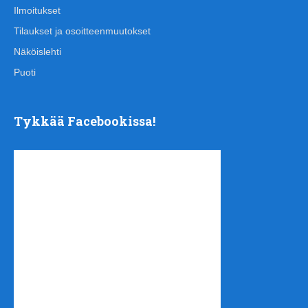
Ilmoitukset
Tilaukset ja osoitteenmuutokset
Näköislehti
Puoti
Tykkää Facebookissa!