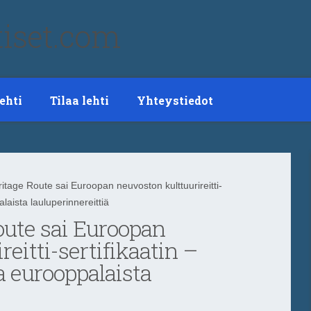
ehti
Tilaa lehti
Yhteystiedot
age Route sai Euroopan neuvoston kulttuurireitti-
alaista lauluperinnereittiä
oute sai Euroopan
eitti-sertifikaatin –
a eurooppalaista