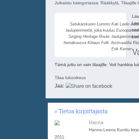
Julkaistu kategoriassa:
Rääkkylä
,
Tilaajille
K
Lau
Lau
Setukaiskuoro Lummo Kati Leelo edusta
ser
lauluperinnettä, joka kuuluu Euroopan ne
Singing Heritage Route -lauluperinnerei
Lux
heinäkuussa Kihaus Folk -festivaalilla R
Erik Kerner
Va
Tämä juttu on vain tilaajille. Voit hankkia 
Tilaa lukuoikeus
Jaa:
Tietoa kirjoittajasta
Hanna
Hanna-Leena Kunttu kirjoi
2011.