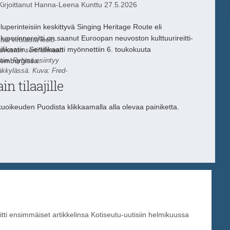
irjoittanut
Hanna-Leena Kunttu
27.5.2026
luperinteisiin keskittyvä Singing Heritage Route eli
luperinnereitti on saanut Euroopan neuvoston kulttuurireitti-
a virolaista leelo-
tifikaatin. Sertifikaatti myönnettiin 6. toukokuuta
uvoston sertifioimaan
ttiin. Ryhmä esiintyy
emburgissa.
ääkkylässä. Kuva: Fred-
in tilaajille
lukuoikeuden Puodista klikkaamalla alla olevaa painiketta.
tti ensimmäiset artikkelinsa Kotiseutu-uutisiin helmikuussa