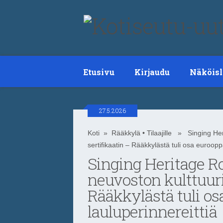
Etusivu
Kirjaudu
Näköisl
27.5.2026
Koti
»
Rääkkylä
•
Tilaajille
» Singing Herit
sertifikaatin – Rääkkylästä tuli osa euroopp
Singing Heritage R
neuvoston kulttuurir
Rääkkylästä tuli os
lauluperinnereittiä