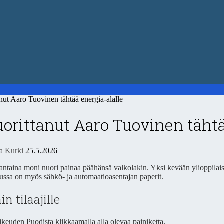
t Aaro Tuovinen tähtää energia-alalle
orittanut Aaro Tuovinen tähtä
ta Kurki
25.5.2026
ntaina moni nuori painaa päähänsä valkolakin. Yksi kevään ylioppilais
ussa on myös sähkö- ja automaatioasentajan paperit.
in tilaajille
oikeuden Puodista klikkaamalla alla olevaa painiketta.