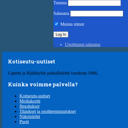
Tunnus
Salasana
Muista minut
Unohtunut salasana
Kotiseutu-uutiset
Liperin ja Rääkkylän paikallislehti vuodesta 1966.
Kuinka voimme palvella?
Kotiseutu-uutiset
Mediakortti
Ilmoitukset
Tilaukset ja osoitteenmuutokset
Näköislehti
Puoti