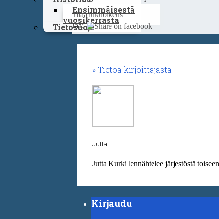
Ensimmäisestä
Tilaa lukuoikeus
vuosikerrasta
Jaa:
Tietosuoja
Tietoa kirjoittajasta
Jutta
Jutta Kurki lennähtelee järjestöstä toisee
Kirjaudu