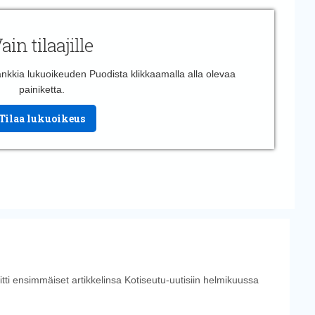
ain tilaajille
 hankkia lukuoikeuden Puodista klikkaamalla alla olevaa
painiketta.
Tilaa lukuoikeus
tti ensimmäiset artikkelinsa Kotiseutu-uutisiin helmikuussa