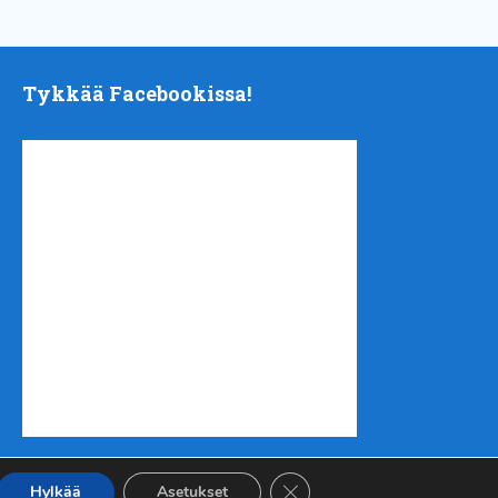
Tykkää Facebookissa!
Sulje evästebanneri
Hylkää
Asetukset