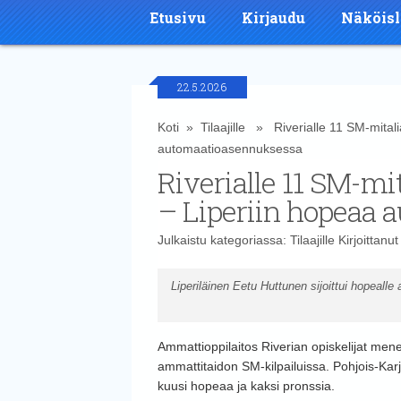
Etusivu
Kirjaudu
Näköisl
22.5.2026
Koti
»
Tilaajille
» Riverialle 11 SM-mitalia 
automaatioasennuksessa
Riverialle 11 SM-mit
– Liperiin hopeaa
Julkaistu kategoriassa:
Tilaajille
Kirjoittanu
Liperiläinen Eetu Huttunen sijoittui hopeal
Ammattioppilaitos Riverian opiskelijat mene
ammattitaidon SM-kilpailuissa. Pohjois-Karja
kuusi hopeaa ja kaksi pronssia.