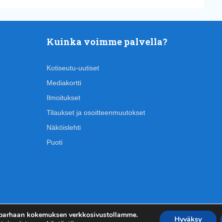
Kuinka voimme palvella?
Kotiseutu-uutiset
Mediakortti
Ilmoitukset
Tilaukset ja osoitteenmuutokset
Näköislehti
Puoti
 parhaan kokemuksen verkkosivustollamme.
Hyväksy