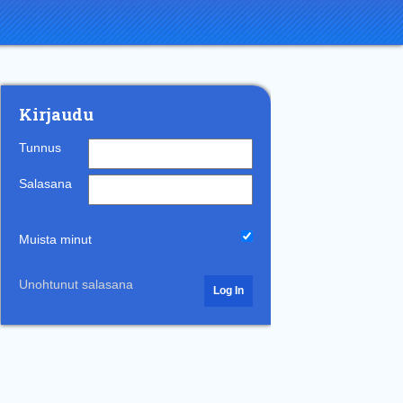
Kirjaudu
Tunnus
Salasana
Muista minut
Unohtunut salasana