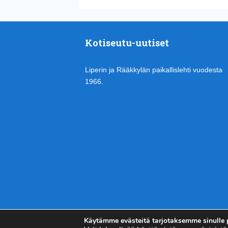
Kotiseutu-uutiset
Liperin ja Rääkkylän paikallislehti vuodesta
1966.
Käytämme evästeitä tarjotaksemme sinulle