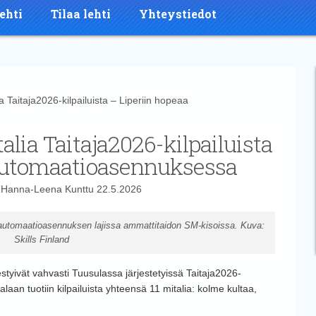
ehti
Tilaa lehti
Yhteystiedot
Taitaja2026-kilpailuista – Liperiin hopeaa
alia Taitaja2026-kilpailuista
 automaatioasennuksessa
t
Hanna-Leena Kunttu
22.5.2026
le automaatioasennuksen lajissa ammattitaidon SM-kisoissa. Kuva:
Skills Finland
styivät vahvasti Tuusulassa järjestetyissä Taitaja2026-
laan tuotiin kilpailuista yhteensä 11 mitalia: kolme kultaa,