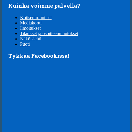
Kuinka voimme palvella?
Kotiseutu-uutiset
Mediakortti
Ilmoitukset
Tilaukset ja osoitteenmuutokset
Näköislehti
Puoti
Tykkää Facebookissa!