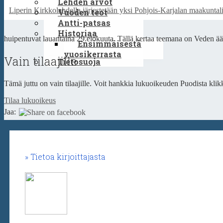
Lehden arvot
Liperin Kirkkolahdella järjestetään yksi Pohjois-Karjalan maakunta
Vuoden teot
Antti-patsas
Historiaa
huipentuvat lauantaina 29.elokuuta. Tällä kertaa teemana on Veden äär
Ensimmäisestä
vuosikerrasta
Vain tilaajille
Tietosuoja
Tämä juttu on vain tilaajille. Voit hankkia lukuoikeuden Puodista klikk
Tilaa lukuoikeus
Jaa:
Tietoa kirjoittajasta