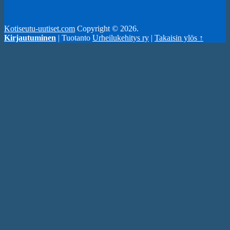
Kotiseutu-uutiset.com
Copyright © 2026.
Kirjautuminen
| Tuotanto
Urheilukehitys ry
|
Takaisin ylös ↑