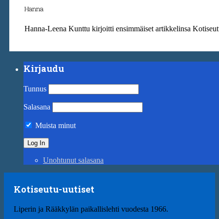
Hanna
Hanna-Leena Kunttu kirjoitti ensimmäiset artikkelinsa Kotiseut
Kirjaudu
Tunnus
Salasana
Muista minut
Unohtunut salasana
Kotiseutu-uutiset
Liperin ja Rääkkylän paikallislehti vuodesta 1966.