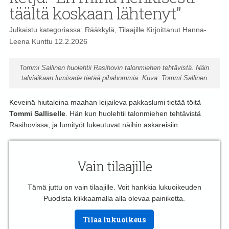
täältä koskaan lähtenyt”
Julkaistu kategoriassa:
Rääkkylä
,
Tilaajille
Kirjoittanut
Hanna-
Leena Kunttu
12.2.2026
Tommi Sallinen huolehtii Rasihovin talonmiehen tehtävistä. Näin
talviaikaan lumisade tietää pihahommia. Kuva: Tommi Sallinen
Keveinä hiutaleina maahan leijaileva pakkaslumi tietää töitä
Tommi Salliselle
. Hän kun huolehtii talonmiehen tehtävistä
Rasihovissa, ja lumityöt lukeutuvat näihin askareisiin.
Vain tilaajille
Tämä juttu on vain tilaajille. Voit hankkia lukuoikeuden
Puodista klikkaamalla alla olevaa painiketta.
Tilaa lukuoikeus