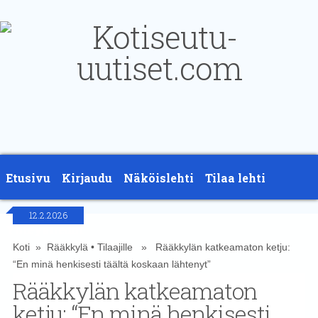
Etusivu
Kirjaudu
Näköislehti
Tilaa lehti
12.2.2026
Yhteystiedot
Koti
»
Rääkkylä
•
Tilaajille
» Rääkkylän katkeamaton ketju:
“En minä henkisesti täältä koskaan lähtenyt”
Rääkkylän katkeamaton
ketju: “En minä henkisesti