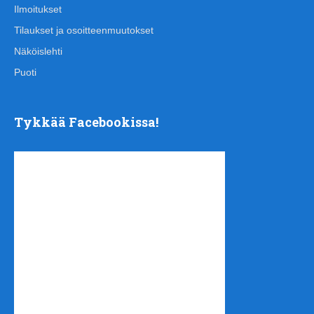
Ilmoitukset
Tilaukset ja osoitteenmuutokset
Näköislehti
Puoti
Tykkää Facebookissa!