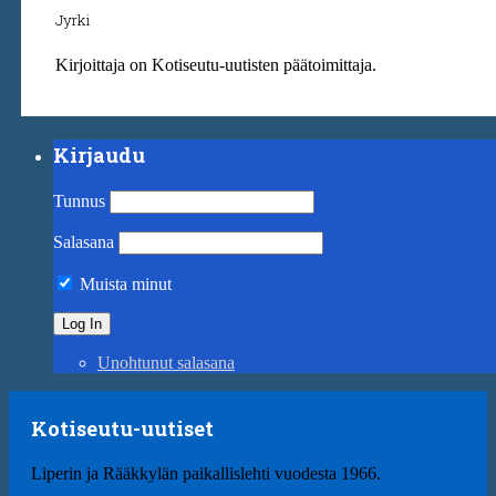
Jyrki
Kirjoittaja on Kotiseutu-uutisten päätoimittaja.
Kirjaudu
Tunnus
Salasana
Muista minut
Unohtunut salasana
Kotiseutu-uutiset
Liperin ja Rääkkylän paikallislehti vuodesta 1966.