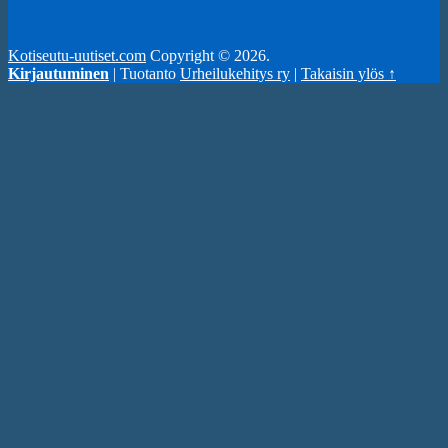
Kotiseutu-uutiset.com
Copyright © 2026.
Kirjautuminen
| Tuotanto
Urheilukehitys ry
|
Takaisin ylös ↑