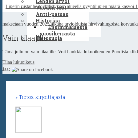
Lehden arvot
Liperin riistanhoitoyhdistyksen alueella pyyntilupien määrä kasvoi 
Vuoden teot
Antti-patsas
Historiaa
maksetaan vuoden 2025 aikana arvioiduista hirvivahingoista korvauks
Ensimmäisestä
vuosikerrasta
Vain tilaajille
Tietosuoja
Tämä juttu on vain tilaajille. Voit hankkia lukuoikeuden Puodista klikk
Tilaa lukuoikeus
Jaa:
Tietoa kirjoittajasta