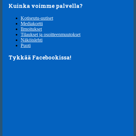
Kuinka voimme palvella?
Kotiseutu-uutiset
Mediakortti
Ilmoitukset
Tilaukset ja osoitteenmuutokset
Näköislehti
Puoti
Tykkää Facebookissa!