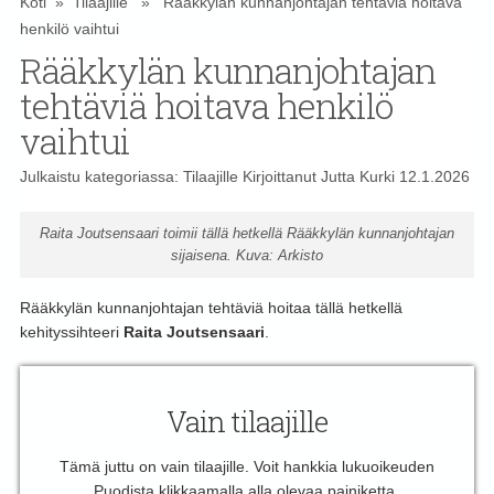
Koti
»
Tilaajille
» Rääkkylän kunnanjohtajan tehtäviä hoitava
henkilö vaihtui
Rääkkylän kunnanjohtajan
tehtäviä hoitava henkilö
vaihtui
Julkaistu kategoriassa:
Tilaajille
Kirjoittanut
Jutta Kurki
12.1.2026
Raita Joutsensaari toimii tällä hetkellä Rääkkylän kunnanjohtajan
sijaisena. Kuva: Arkisto
Rääkkylän kunnanjohtajan tehtäviä hoitaa tällä hetkellä
kehityssihteeri
Raita Joutsensaari
.
Vain tilaajille
Tämä juttu on vain tilaajille. Voit hankkia lukuoikeuden
Puodista klikkaamalla alla olevaa painiketta.