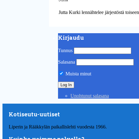
Jutta Kurki lennähtelee järjestöstä toisee
Kirjaudu
Tunnus
Salasana
Muista minut
Unohtunut salasana
Kotiseutu-uutiset
Liperin ja Rääkkylän paikallislehti vuodesta 1966.
Kuinka voimme palvella?