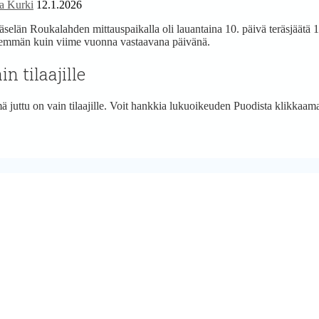
ta Kurki
12.1.2026
selän Roukalahden mittauspaikalla oli lauantaina 10. päivä teräsjäätä 1
emmän kuin viime vuonna vastaavana päivänä.
in tilaajille
 juttu on vain tilaajille. Voit hankkia lukuoikeuden Puodista klikkaamal