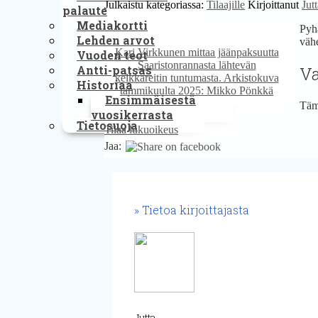
Julkaistu kategoriassa:
Tilaajille
Kirjoittanut
Jut
palaute
Mediakortti
Pyhä
Lehden arvot
väh
Kari Virkkunen mittaa jäänpaksuutta
Vuoden teot
Saaristonrannasta lähtevän
Antti-patsas
Va
kelkkareitin tuntumasta. Arkistokuva
Historiaa
tammikuulta 2025: Mikko Pönkkä
Ensimmäisestä
Tämä
vuosikerrasta
Tietosuoja
Tilaa lukuoikeus
Jaa:
Tietoa kirjoittajasta
Jutta