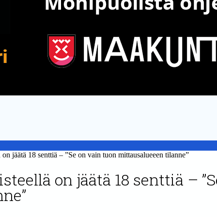
n jäätä 18 senttiä – ”Se on vain tuon mittausalueeen tilanne”
teellä on jäätä 18 senttiä – ”
nne”