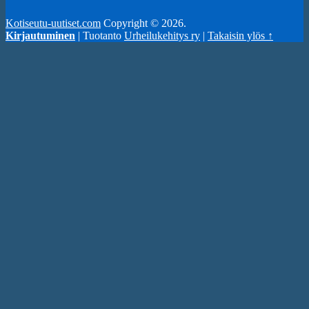
Kotiseutu-uutiset.com
Copyright © 2026.
Kirjautuminen
| Tuotanto
Urheilukehitys ry
|
Takaisin ylös ↑