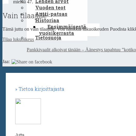
Lehden arvot
miehiä 47.
Vuoden teot
Vain tilaajille
Antti-patsas
Historiaa
Ensimmäisestä
Tämä juttu on vain tilaajille. Voit hankkia lukuoikeuden Puodista klikk
vuosikerrasta
Tietosuoja
Tilaa lukuoikeus
Pankkivaalit alkoivat tänään – Äänestys tapahtuu ”kotikon
Jaa:
Tietoa kirjoittajasta
Jutta