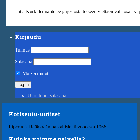
Jutta Kurki lennähtelee järjestöstä toiseen viettäen valtaosan va
Kirjaudu
Tunnus
Salasana
Muista minut
Unohtunut salasana
Kotiseutu-uutiset
Liperin ja Rääkkylän paikallislehti vuodesta 1966.
Kuinka voimme palvella?