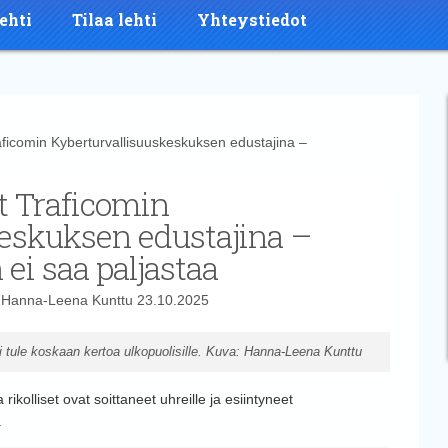
ehti
Tilaa lehti
Yhteystiedot
aficomin Kyberturvallisuuskeskuksen edustajina –
ät Traficomin
eskuksen edustajina –
ei saa paljastaa
t
Hanna-Leena Kunttu
23.10.2025
ei tule koskaan kertoa ulkopuolisille. Kuva: Hanna-Leena Kunttu
 rikolliset ovat soittaneet uhreille ja esiintyneet
.