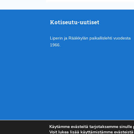
Kotiseutu-uutiset
Liperin ja Rääkkylän paikallislehti vuodesta
1966.
Käytämme evästeitä tarjotaksemme sinulle
Voit lukea lisää käyttämistämme evästeistä 
Kotiseutu-uutiset.com
Copyright © 2026.