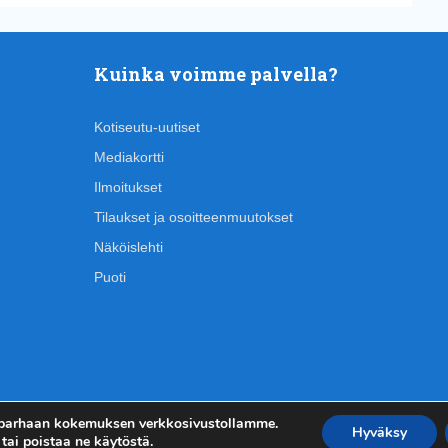
Kuinka voimme palvella?
Kotiseutu-uutiset
Mediakortti
Ilmoitukset
Tilaukset ja osoitteenmuutokset
Näköislehti
Puoti
 parhaan kokemuksen verkkosivustollamme.
Hyväksy
tai poistaa ne käytöstä.
Kirjautumi