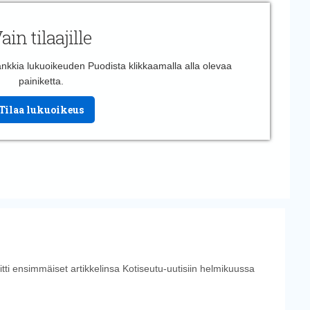
ain tilaajille
 hankkia lukuoikeuden Puodista klikkaamalla alla olevaa
painiketta.
Tilaa lukuoikeus
tti ensimmäiset artikkelinsa Kotiseutu-uutisiin helmikuussa