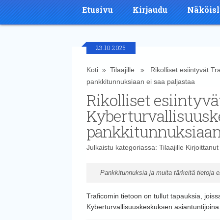
Etusivu
Kirjaudu
Näköisl
23.10.2025
Koti
»
Tilaajille
» Rikolliset esiintyvät Tr
pankkitunnuksiaan ei saa paljastaa
Rikolliset esiintyv
Kyberturvallisuusk
pankkitunnuksiaan 
Julkaistu kategoriassa:
Tilaajille
Kirjoittanu
Pankkitunnuksia ja muita tärkeitä tietoja 
Traficomin tietoon on tullut tapauksia, joissa
Kyberturvallisuuskeskuksen asiantuntijoina