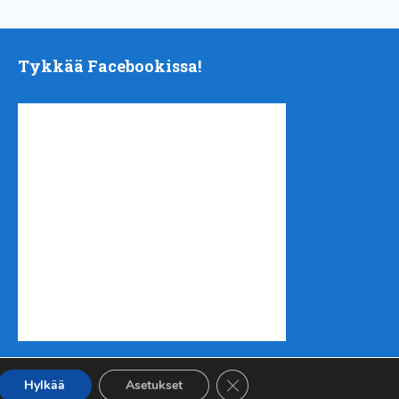
Tykkää Facebookissa!
Sulje evästebanneri
Hylkää
Asetukset
nen
| Tuotanto
Urheilukehitys ry
|
Takaisin ylös ↑