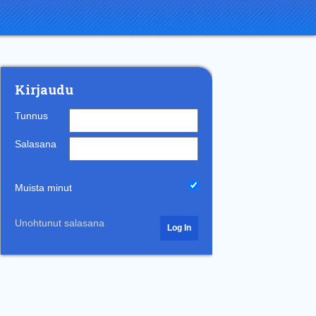
Kirjaudu
Tunnus
Salasana
Muista minut
Unohtunut salasana