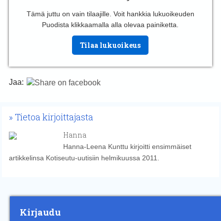
Tämä juttu on vain tilaajille. Voit hankkia lukuoikeuden
Puodista klikkaamalla alla olevaa painiketta.
Tilaa lukuoikeus
Jaa:
Tietoa kirjoittajasta
Hanna
Hanna-Leena Kunttu kirjoitti ensimmäiset
artikkelinsa Kotiseutu-uutisiin helmikuussa 2011.
Kirjaudu