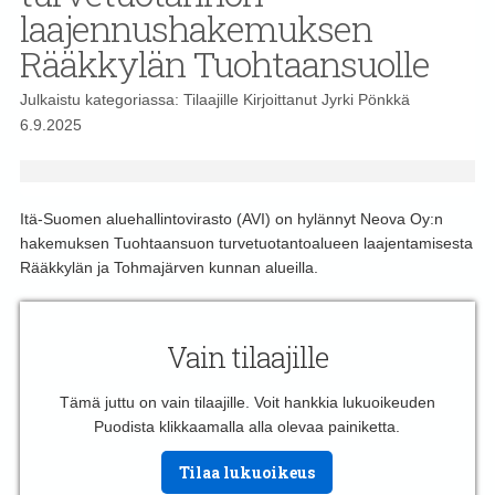
laajennushakemuksen
Rääkkylän Tuohtaansuolle
Julkaistu kategoriassa:
Tilaajille
Kirjoittanut
Jyrki Pönkkä
6.9.2025
Itä-Suomen aluehallintovirasto (AVI) on hylännyt Neova Oy:n
hakemuksen Tuohtaansuon turvetuotantoalueen laajentamisesta
Rääkkylän ja Tohmajärven kunnan alueilla.
Vain tilaajille
Tämä juttu on vain tilaajille. Voit hankkia lukuoikeuden
Puodista klikkaamalla alla olevaa painiketta.
Tilaa lukuoikeus