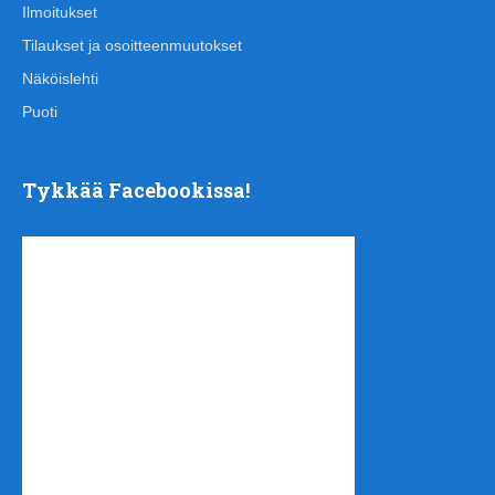
Ilmoitukset
Tilaukset ja osoitteenmuutokset
Näköislehti
Puoti
Tykkää Facebookissa!