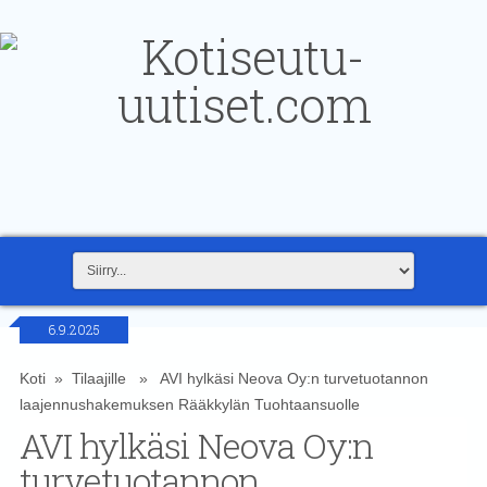
6.9.2025
Koti
»
Tilaajille
» AVI hylkäsi Neova Oy:n turvetuotannon
laajennushakemuksen Rääkkylän Tuohtaansuolle
AVI hylkäsi Neova Oy:n
turvetuotannon