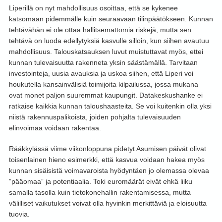
Liperillä on nyt mahdollisuus osoittaa, että se kykenee
katsomaan pidemmälle kuin seuraavaan tilinpäätökseen. Kunnan
tehtävähän ei ole ottaa hallitsemattomia riskejä, mutta sen
tehtävä on luoda edellytyksiä kasvulle silloin, kun siihen avautuu
mahdollisuus. Talouskatsauksen luvut muistuttavat myös, ettei
kunnan tulevaisuutta rakenneta yksin säästämällä. Tarvitaan
investointeja, uusia avauksia ja uskoa siihen, että Liperi voi
houkutella kansainvälisiä toimijoita kilpailussa, jossa mukana
ovat monet paljon suuremmat kaupungit. Datakeskushanke ei
ratkaise kaikkia kunnan taloushaasteita. Se voi kuitenkin olla yksi
niistä rakennuspalikoista, joiden pohjalta tulevaisuuden
elinvoimaa voidaan rakentaa.
Rääkkylässä viime viikonloppuna pidetyt Asumisen päivät olivat
toisenlainen hieno esimerkki, että kasvua voidaan hakea myös
kunnan sisäisistä voimavaroista hyödyntäen jo olemassa olevaa
”pääomaa” ja potentiaalia. Toki euromäärät eivät ehkä liiku
samalla tasolla kuin tietokonehallin rakentamisessa, mutta
välilliset vaikutukset voivat olla hyvinkin merkittäviä ja eloisuutta
tuovia.