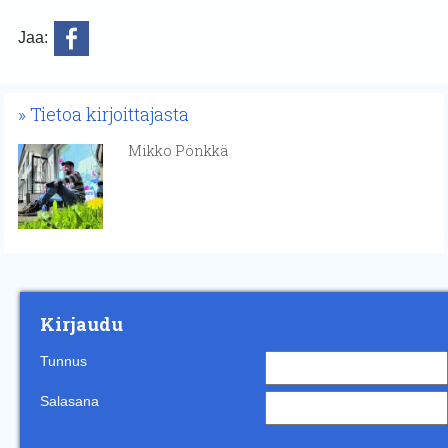
Jaa:
Tietoa kirjoittajasta
Mikko Pönkkä
Kirjaudu
Tunnus
Salasana