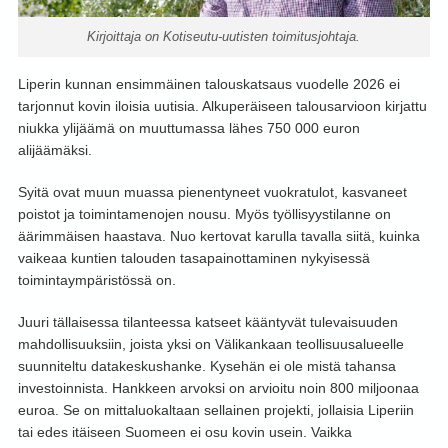
Kirjoittaja on Kotiseutu-uutisten toimitusjohtaja.
Liperin kunnan ensimmäinen talouskatsaus vuodelle 2026 ei
tarjonnut kovin iloisia uutisia. Alkuperäiseen talousarvioon kirjattu
niukka ylijäämä on muuttumassa lähes 750 000 euron
alijäämäksi.
Syitä ovat muun muassa pienentyneet vuokratulot, kasvaneet
poistot ja toimintamenojen nousu. Myös työllisyystilanne on
äärimmäisen haastava. Nuo kertovat karulla tavalla siitä, kuinka
vaikeaa kuntien talouden tasapainottaminen nykyisessä
toimintaympäristössä on.
Juuri tällaisessa tilanteessa katseet kääntyvät tulevaisuuden
mahdollisuuksiin, joista yksi on Välikankaan teollisuusalueelle
suunniteltu datakeskushanke. Kysehän ei ole mistä tahansa
investoinnista. Hankkeen arvoksi on arvioitu noin 800 miljoonaa
euroa. Se on mittaluokaltaan sellainen projekti, jollaisia Liperiin
tai edes itäiseen Suomeen ei osu kovin usein. Vaikka