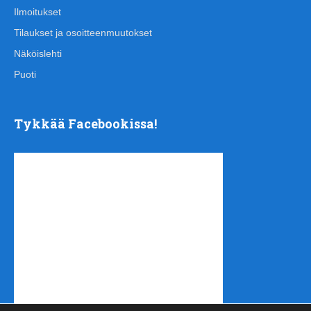
Ilmoitukset
Tilaukset ja osoitteenmuutokset
Näköislehti
Puoti
Tykkää Facebookissa!