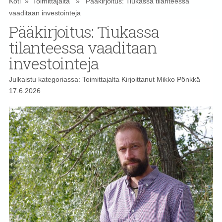
Koti
»
Toimittajalta
» Pääkirjoitus: Tiukassa tilanteessa
vaaditaan investointeja
Pääkirjoitus: Tiukassa
tilanteessa vaaditaan
investointeja
Julkaistu kategoriassa:
Toimittajalta
Kirjoittanut
Mikko Pönkkä
17.6.2026