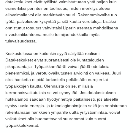
datakeskukset eivät työllistä valmistuttuaan yhtä paljon kuin
esimerkiksi perinteinen teollisuus, niiden merkitys alueen
elinvoimalle voi olla merkittävän suuri. Rakentamisvaihe tuo
työtä, palveluiden kysyntää ja sitä kautta verotuloja. Lisäksi
onnistunut toteutus vahvistaisi Liperin asemaa mahdollisena
investointikohteena muille toimijaehdokkaille myös
tulevaisuudessa.
Keskustelussa on kuitenkin syytä säilyttää realismi.
Datakeskukset eivät suoranaisesti ole kuntatalouden
pikaparantajia. Työpaikkamäärät voivat jäädä odotuksia
pienemmiksi, ja verotulovaikutusten arviointi on vaikeaa. Juuri
siksi hanketta ei pidä tarkastella pelkästään eurojen tai
työpaikkojen kautta. Olennaista on se, millaisia
kerrannaisvaikutuksia se voi synnyttää. Jos datakeskuksen
hukkalämpö saadaan hyödynnettyä paikallisesti, jos alueelle
syntyy uusia energia- ja teknologiatoimijoita sekä jos onnistutaan
rakentamaan hankkeen ympärille uutta yritystoimintaa, voivat
vaikutukset olla huomattavasti suuremmat kuin suorat
työpaikkalukemat.