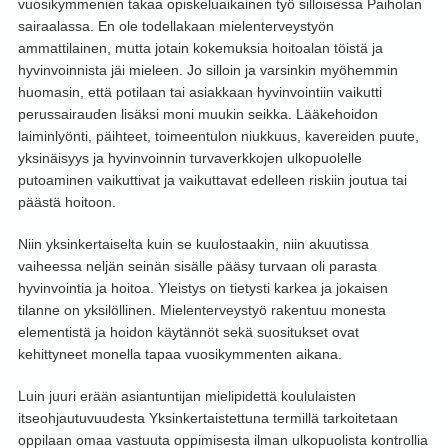
vuosikymmenien takaa opiskeluaikainen työ silloisessa Paiholan
sairaalassa. En ole todellakaan mielenterveystyön
ammattilainen, mutta jotain kokemuksia hoitoalan töistä ja
hyvinvoinnista jäi mieleen. Jo silloin ja varsinkin myöhemmin
huomasin, että potilaan tai asiakkaan hyvinvointiin vaikutti
perussairauden lisäksi moni muukin seikka. Lääkehoidon
laiminlyönti, päihteet, toimeentulon niukkuus, kavereiden puute,
yksinäisyys ja hyvinvoinnin turvaverkkojen ulkopuolelle
putoaminen vaikuttivat ja vaikuttavat edelleen riskiin joutua tai
päästä hoitoon.
Niin yksinkertaiselta kuin se kuulostaakin, niin akuutissa
vaiheessa neljän seinän sisälle pääsy turvaan oli parasta
hyvinvointia ja hoitoa. Yleistys on tietysti karkea ja jokaisen
tilanne on yksilöllinen. Mielenterveystyö rakentuu monesta
elementistä ja hoidon käytännöt sekä suositukset ovat
kehittyneet monella tapaa vuosikymmenten aikana.
Luin juuri erään asiantuntijan mielipidettä koululaisten
itseohjautuvuudesta Yksinkertaistettuna termillä tarkoitetaan
oppilaan omaa vastuuta oppimisesta ilman ulkopuolista kontrollia