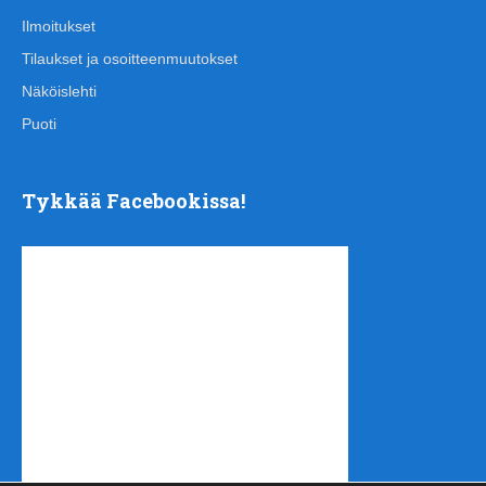
Ilmoitukset
Tilaukset ja osoitteenmuutokset
Näköislehti
Puoti
Tykkää Facebookissa!