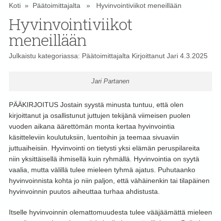
Koti
»
Päätoimittajalta
» Hyvinvointiviikot meneillään
Hyvinvointiviikot
meneillään
Julkaistu kategoriassa:
Päätoimittajalta
Kirjoittanut
Jari
4.3.2025
Jari Partanen
PÄÄKIRJOITUS Jostain syystä minusta tuntuu, että olen
kirjoittanut ja osallistunut juttujen tekijänä viimeisen puolen
vuoden aikana äärettömän monta kertaa hyvinvointia
käsitteleviin koulutuksiin, luentoihin ja teemaa sivuaviin
juttuaiheisiin. Hyvinvointi on tietysti yksi elämän peruspilareita
niin yksittäisellä ihmisellä kuin ryhmällä. Hyvinvointia on syytä
vaalia, mutta välillä tulee mieleen tyhmä ajatus. Puhutaanko
hyvinvoinnista kohta jo niin paljon, että vähäinenkin tai tilapäinen
hyvinvoinnin puutos aiheuttaa turhaa ahdistusta.
Itselle hyvinvoinnin olemattomuudesta tulee vääjäämättä mieleen