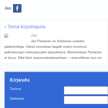
Jaa:
Tietoa kirjoittajasta
Jari
Jari Partanen on Kotiseutu-uutisten
päätoimittaja. Hänet tunnetaan laajalti oudon kummun
palloseurojen tulevaisuuden lupauksena. Bemaristaan Partanen
ei luovu. Eikä liioin asevarastoistaankaan – reserviläinen kun on.
Kirjaudu
Tunnus
Salasana