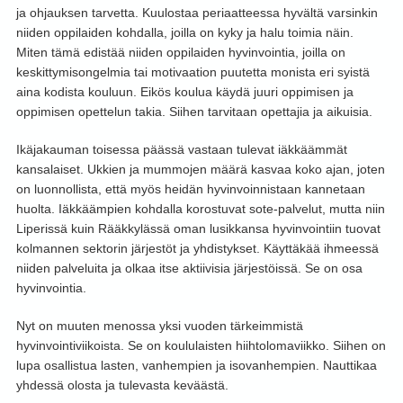
ja ohjauksen tarvetta. Kuulostaa periaatteessa hyvältä varsinkin
niiden oppilaiden kohdalla, joilla on kyky ja halu toimia näin.
Miten tämä edistää niiden oppilaiden hyvinvointia, joilla on
keskittymisongelmia tai motivaation puutetta monista eri syistä
aina kodista kouluun. Eikös koulua käydä juuri oppimisen ja
oppimisen opettelun takia. Siihen tarvitaan opettajia ja aikuisia.
Ikäjakauman toisessa päässä vastaan tulevat iäkkäämmät
kansalaiset. Ukkien ja mummojen määrä kasvaa koko ajan, joten
on luonnollista, että myös heidän hyvinvoinnistaan kannetaan
huolta. Iäkkäämpien kohdalla korostuvat sote-palvelut, mutta niin
Liperissä kuin Rääkkylässä oman lusikkansa hyvinvointiin tuovat
kolmannen sektorin järjestöt ja yhdistykset. Käyttäkää ihmeessä
niiden palveluita ja olkaa itse aktiivisia järjestöissä. Se on osa
hyvinvointia.
Nyt on muuten menossa yksi vuoden tärkeimmistä
hyvinvointiviikoista. Se on koululaisten hiihtolomaviikko. Siihen on
lupa osallistua lasten, vanhempien ja isovanhempien. Nauttikaa
yhdessä olosta ja tulevasta keväästä.