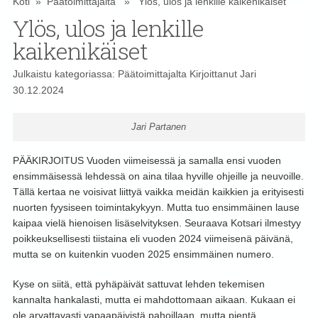
Koti
»
Päätoimittajalta
» Ylös, ulos ja lenkille kaikenikäiset
Ylös, ulos ja lenkille
kaikenikäiset
Julkaistu kategoriassa:
Päätoimittajalta
Kirjoittanut
Jari
30.12.2024
Jari Partanen
PÄÄKIRJOITUS Vuoden viimeisessä ja samalla ensi vuoden
ensimmäisessä lehdessä on aina tilaa hyville ohjeille ja neuvoille.
Tällä kertaa ne voisivat liittyä vaikka meidän kaikkien ja erityisesti
nuorten fyysiseen toimintakykyyn. Mutta tuo ensimmäinen lause
kaipaa vielä hienoisen lisäselvityksen. Seuraava Kotsari ilmestyy
poikkeuksellisesti tiistaina eli vuoden 2024 viimeisenä päivänä,
mutta se on kuitenkin vuoden 2025 ensimmäinen numero.
Kyse on siitä, että pyhäpäivät sattuvat lehden tekemisen
kannalta hankalasti, mutta ei mahdottomaan aikaan. Kukaan ei
ole arvattavasti vapaapäivistä pahoillaan, mutta pientä