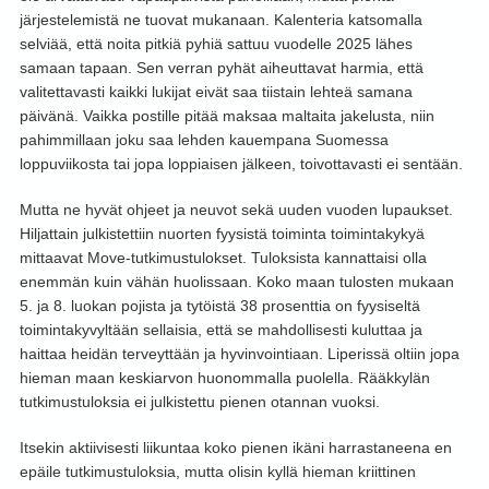
järjestelemistä ne tuovat mukanaan. Kalenteria katsomalla
selviää, että noita pitkiä pyhiä sattuu vuodelle 2025 lähes
samaan tapaan. Sen verran pyhät aiheuttavat harmia, että
valitettavasti kaikki lukijat eivät saa tiistain lehteä samana
päivänä. Vaikka postille pitää maksaa maltaita jakelusta, niin
pahimmillaan joku saa lehden kauempana Suomessa
loppuviikosta tai jopa loppiaisen jälkeen, toivottavasti ei sentään.
Mutta ne hyvät ohjeet ja neuvot sekä uuden vuoden lupaukset.
Hiljattain julkistettiin nuorten fyysistä toiminta toimintakykyä
mittaavat Move-tutkimustulokset. Tuloksista kannattaisi olla
enemmän kuin vähän huolissaan. Koko maan tulosten mukaan
5. ja 8. luokan pojista ja tytöistä 38 prosenttia on fyysiseltä
toimintakyvyltään sellaisia, että se mahdollisesti kuluttaa ja
haittaa heidän terveyttään ja hyvinvointiaan. Liperissä oltiin jopa
hieman maan keskiarvon huonommalla puolella. Rääkkylän
tutkimustuloksia ei julkistettu pienen otannan vuoksi.
Itsekin aktiivisesti liikuntaa koko pienen ikäni harrastaneena en
epäile tutkimustuloksia, mutta olisin kyllä hieman kriittinen