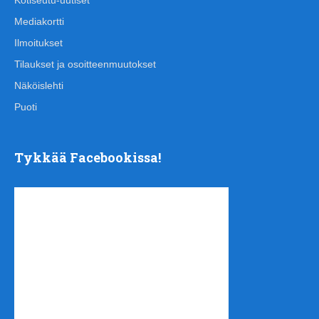
Kotiseutu-uutiset
Mediakortti
Ilmoitukset
Tilaukset ja osoitteenmuutokset
Näköislehti
Puoti
Tykkää Facebookissa!