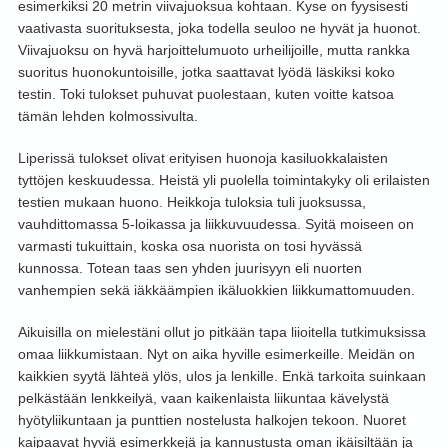
esimerkiksi 20 metrin viivajuoksua kohtaan. Kyse on fyysisesti
vaativasta suorituksesta, joka todella seuloo ne hyvät ja huonot.
Viivajuoksu on hyvä harjoittelumuoto urheilijoille, mutta rankka
suoritus huonokuntoisille, jotka saattavat lyödä läskiksi koko
testin. Toki tulokset puhuvat puolestaan, kuten voitte katsoa
tämän lehden kolmossivulta.
Liperissä tulokset olivat erityisen huonoja kasiluokkalaisten
tyttöjen keskuudessa. Heistä yli puolella toimintakyky oli erilaisten
testien mukaan huono. Heikkoja tuloksia tuli juoksussa,
vauhdittomassa 5-loikassa ja liikkuvuudessa. Syitä moiseen on
varmasti tukuittain, koska osa nuorista on tosi hyvässä
kunnossa. Totean taas sen yhden juurisyyn eli nuorten
vanhempien sekä iäkkäämpien ikäluokkien liikkumattomuuden.
Aikuisilla on mielestäni ollut jo pitkään tapa liioitella tutkimuksissa
omaa liikkumistaan. Nyt on aika hyville esimerkeille. Meidän on
kaikkien syytä lähteä ylös, ulos ja lenkille. Enkä tarkoita suinkaan
pelkästään lenkkeilyä, vaan kaikenlaista liikuntaa kävelystä
hyötyliikuntaan ja punttien nostelusta halkojen tekoon. Nuoret
kaipaavat hyviä esimerkkejä ja kannustusta oman ikäisiltään ja