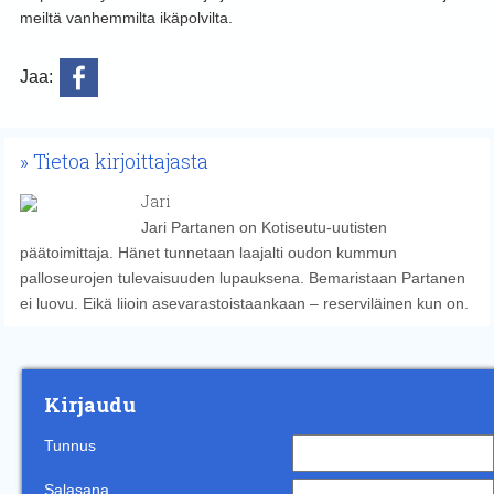
meiltä vanhemmilta ikäpolvilta.
Jaa:
Tietoa kirjoittajasta
Jari
Jari Partanen on Kotiseutu-uutisten
päätoimittaja. Hänet tunnetaan laajalti oudon kummun
palloseurojen tulevaisuuden lupauksena. Bemaristaan Partanen
ei luovu. Eikä liioin asevarastoistaankaan – reserviläinen kun on.
Kirjaudu
Tunnus
Salasana