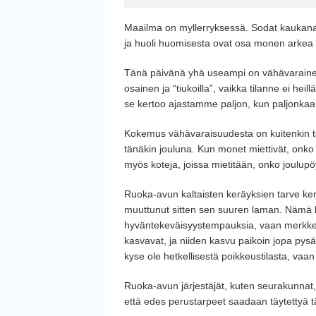
Maailma on myllerryksessä. Sodat kaukana,
ja huoli huomisesta ovat osa monen arkea
Tänä päivänä yhä useampi on vähävarain
osainen ja “tiukoilla”, vaikka tilanne ei heil
se kertoo ajastamme paljon, kun paljonkaan 
Kokemus vähävaraisuudesta on kuitenkin t
tänäkin jouluna. Kun monet miettivät, onko 
myös koteja, joissa mietitään, onko joulup
Ruoka-avun kaltaisten keräyksien tarve kert
muuttunut sitten sen suuren laman. Nämä ke
hyväntekeväisyystempauksia, vaan merkkejä s
kasvavat, ja niiden kasvu paikoin jopa pysä
kyse ole hetkellisestä poikkeustilasta, vaa
Ruoka-avun järjestäjät, kuten seurakunnat, 
että edes perustarpeet saadaan täytettyä