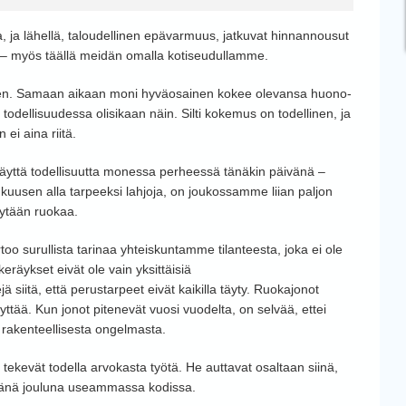
 ja lähellä, taloudellinen epävarmuus, jatkuvat hinnannousut
 – myös täällä meidän omalla kotiseudullamme.
en. Samaan aikaan moni hyväosainen kokee olevansa huono-
lä todellisuudessa olisikaan näin. Silti kokemus on todellinen, ja
ei aina riitä.
äyttä todellisuutta monessa perheessä tänäkin päivänä –
kuusen alla tarpeeksi lahjoja, on joukossamme liian paljon
öytään ruokaa.
oo surullista tarinaa yhteiskuntamme tilanteesta, joka ei ole
räykset eivät ole vain yksittäisiä
iitä, että perustarpeet eivät kaikilla täyty. Ruokajonot
yttää. Kun jonot pitenevät vuosi vuodelta, on selvää, ettei
n rakenteellisesta ongelmasta.
tekevät todella arvokasta työtä. He auttavat osaltaan siinä,
 tänä jouluna useammassa kodissa.