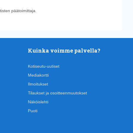
tisten päätoimittaja.
Kuinka voimme palvella?
Kotiseutu-uutiset
Mediakortti
Ilmoitukset
Tilaukset ja osoitteenmuutokset
Näköislehti
Puoti