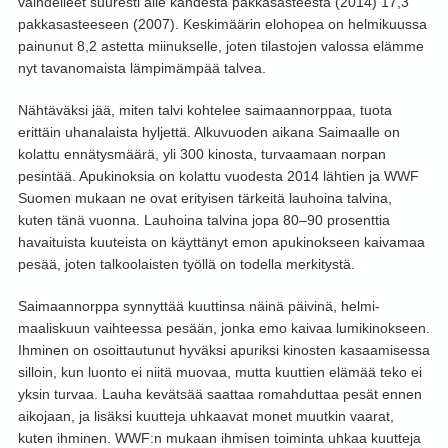
vaihdelleet suuresti alle kahdesta pakkasasteesta (2014) 17,3
pakkasasteeseen (2007). Keskimäärin elohopea on helmikuussa
painunut 8,2 astetta miinukselle, joten tilastojen valossa elämme
nyt tavanomaista lämpimämpää talvea.
Nähtäväksi jää, miten talvi kohtelee saimaannorppaa, tuota
erittäin uhanalaista hyljettä. Alkuvuoden aikana Saimaalle on
kolattu ennätysmäärä, yli 300 kinosta, turvaamaan norpan
pesintää. Apukinoksia on kolattu vuodesta 2014 lähtien ja WWF
Suomen mukaan ne ovat erityisen tärkeitä lauhoina talvina,
kuten tänä vuonna. Lauhoina talvina jopa 80–90 prosenttia
havaituista kuuteista on käyttänyt emon apukinokseen kaivamaa
pesää, joten talkoolaisten työllä on todella merkitystä.
Saimaannorppa synnyttää kuuttinsa näinä päivinä, helmi-
maaliskuun vaihteessa pesään, jonka emo kaivaa lumikinokseen.
Ihminen on osoittautunut hyväksi apuriksi kinosten kasaamisessa
silloin, kun luonto ei niitä muovaa, mutta kuuttien elämää teko ei
yksin turvaa. Lauha kevätsää saattaa romahduttaa pesät ennen
aikojaan, ja lisäksi kuutteja uhkaavat monet muutkin vaarat,
kuten ihminen. WWF:n mukaan ihmisen toiminta uhkaa kuutteja