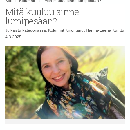
Koti
»
Kolumnit
» Mitä kuuluu sinne lumipesään?
Mitä kuuluu sinne
lumipesään?
Julkaistu kategoriassa:
Kolumnit
Kirjoittanut
Hanna-Leena Kunttu
4.3.2025