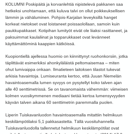
KOLUMNI Poskipäitä ja korvanlehtiä nipistelevä pakkanen saa
hetkeksi unohtamaan, että kuluva talvi on ollut poikkeuksellisen
lämmin ja vähäluminen. Pohjois-Karjalan leveyksillä hanget
korkeat nietokset ovat loistaneet poissaolollaan, samoin kuin
paukkupakkaset. Kotipihan lumityöt eivät ole liiaksi rasittaneet, ja
paksuimmat kaulaliinat ja topparukkaset ovat levänneet
käyttämättöminä kaappien kätköissä.
Kuopiontiellä ajellessa huomio on kiinnittynyt ruohonkorsiin, jotka
täplittävät esimerkiksi ahonkyläläistä peltomaisemaa – miten
ohut lumivaippa onkaan. Ilmatieteen laitoksen tilastot tukevat
arkisia havaintoja. Lumiseuranta kertoo, että Juuan Niemelän
havaintoasemalla lumen syvyys on pysytellyt koko talven ajan
alle 40 senttimetrissä. Se on tavanomaista vähemmän: viimeisen
kolmen vuosikymmenen mediaani tietää kertoa lumensyvyyden
käyvän talven aikana 60 senttimetrin paremmalla puolen.
Liperin Tuiskavanluodon havaintoasemalla mitattiin helmikuun
keskilämpötilaksi 5,1 pakkasastetta. Tällä vuosituhannella
Tuiskavanluodolla tallennetut helmikuun keskilämpötilat ovat