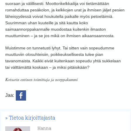
suoraan ja välillisesti. Moottorikelkkailija voi tietämättään
romahduttaa pesäkolon, ja kelkkojen urat ja ihmisen jäljet pesien
läheisyydessä voivat houkutella paikalle myös petoeläimiä.
Suurimman uhan kuuteille ja sitä kautta koko
saimaannorppakannalle muodostaa kuitenkin ilmaston
muuttuminen – ja se jos mikä on ihmisen aikaansaannosta.
Muistimme on tunnetusti lyhyt. Tai sitten vain sopeudumme
muuttuviin olosuhteisiin, poikkeuksellisesta tulee pian
tavanomaista. Kaikki eivät kuitenkaan sopeudu yhtä sukkelaan
tai välttämättä koskaan – ja miksi pitäisikään?
Kotsarin entinen toimittaja ja norppakummi
Jaa:
Tietoa kirjoittajasta
Hanna