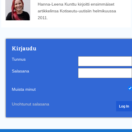
Hanna-Leena Kunttu kirjoitti ensimmäiset
artikkelinsa Kotiseutu-uutisiin helmikuussa
2011.
Kirjaudu
Tunnus
Salasana
Muista minut
Unohtunut salasana