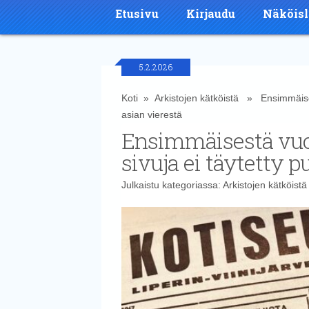
Etusivu
Kirjaudu
Näköisl
5.2.2026
Koti
»
Arkistojen kätköistä
» Ensimmäisestä
asian vierestä
Ensimmäisestä vuos
sivuja ei täytetty 
Julkaistu kategoriassa:
Arkistojen kätköistä