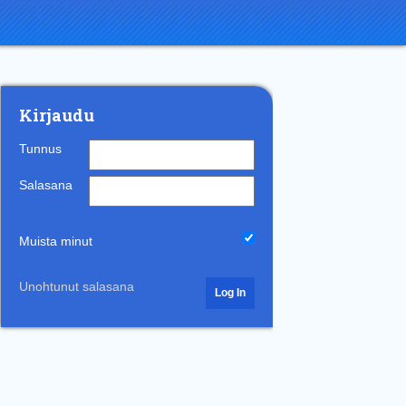
Kirjaudu
Tunnus
Salasana
Muista minut
Unohtunut salasana