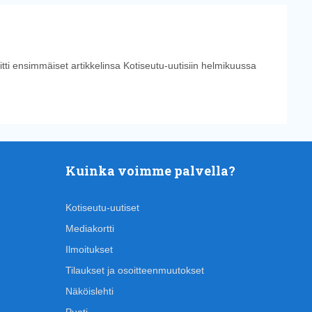
tti ensimmäiset artikkelinsa Kotiseutu-uutisiin helmikuussa
Kuinka voimme palvella?
Kotiseutu-uutiset
Mediakortti
Ilmoitukset
Tilaukset ja osoitteenmuutokset
Näköislehti
Puoti