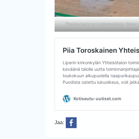
Pienten koulu ry:n puheenjohtaja Reino L
Jaa: