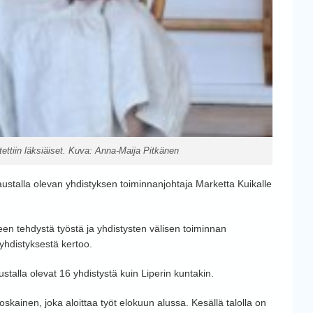
tettiin läksiäiset. Kuva: Anna-Maija Pitkänen
taustalla olevan yhdistyksen toiminnanjohtaja Marketta Kuikalle
een tehdystä työstä ja yhdistysten välisen toiminnan
yhdistyksestä kertoo.
ustalla olevat 16 yhdistystä kuin Liperin kuntakin.
skainen, joka aloittaa työt elokuun alussa. Kesällä talolla on