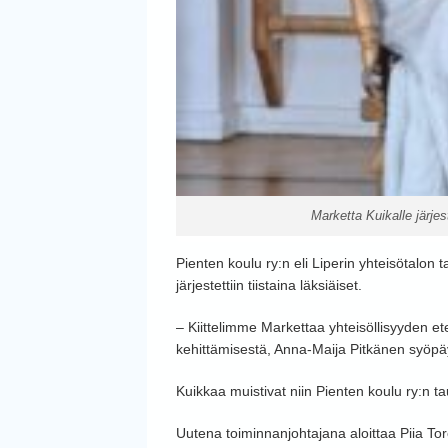
Marketta Kuikalle järjes
Pienten koulu ry:n eli Liperin yhteisötalon 
järjestettiin tiistaina läksiäiset.
– Kiittelimme Markettaa yhteisöllisyyden et
kehittämisestä, Anna-Maija Pitkänen syöpä
Kuikkaa muistivat niin Pienten koulu ry:n ta
Uutena toiminnanjohtajana aloittaa Piia Toro