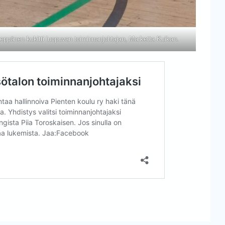
eppänen kukitti luopuvan toiminnanjohtajan, Marketta Kuikan.