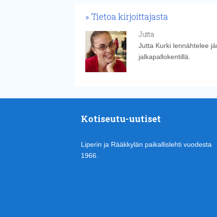
Tietoa kirjoittajasta
Jutta
Jutta Kurki lennähtelee j
jalkapallokentillä.
Kotiseutu-uutiset
Liperin ja Rääkkylän paikallislehti vuodesta
1966.