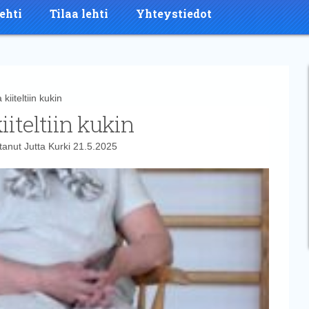
ehti
Tilaa lehti
Yhteystiedot
iteltiin kukin
iteltiin kukin
ttanut
Jutta Kurki
21.5.2025