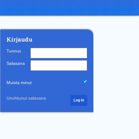
Kirjaudu
Tunnus
Salasana
Muista minut
Unohtunut salasana