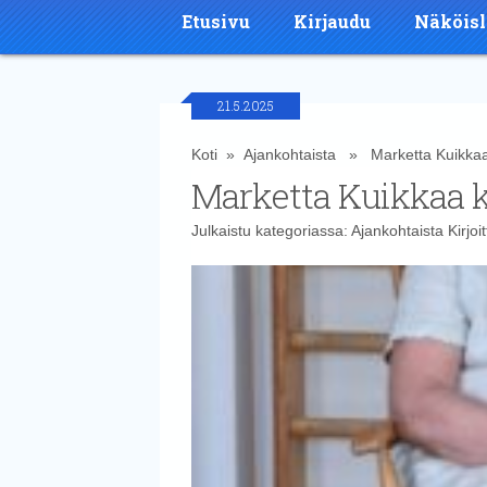
Etusivu
Kirjaudu
Näköisl
21.5.2025
Koti
»
Ajankohtaista
» Marketta Kuikkaa ki
Marketta Kuikkaa ki
Julkaistu kategoriassa:
Ajankohtaista
Kirjoi