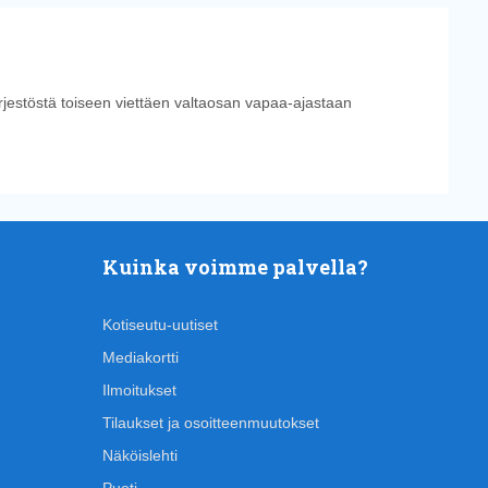
ärjestöstä toiseen viettäen valtaosan vapaa-ajastaan
Kuinka voimme palvella?
Kotiseutu-uutiset
Mediakortti
Ilmoitukset
Tilaukset ja osoitteenmuutokset
Näköislehti
Puoti