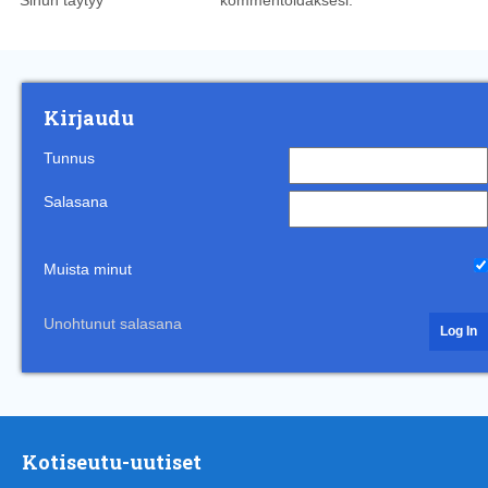
Sinun täytyy
kirjautua sisään
kommentoidaksesi.
Kirjaudu
Tunnus
Salasana
Muista minut
Unohtunut salasana
Kotiseutu-uutiset