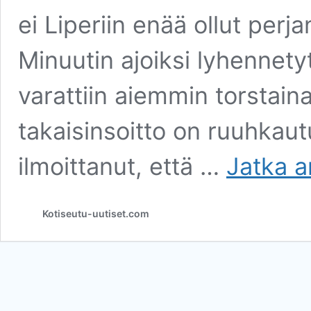
ei Liperiin enää ollut perjan
Minuutin ajoiksi lyhennetyt
varattiin aiemmin torstai
takaisinsoitto on ruuhkau
ilmoittanut, että …
Jatka a
Kotiseutu-uutiset.com