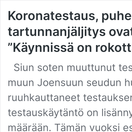
Koronatestaus, puhel
tartunnanjäljitys ov
”Käynnissä on rokot
Siun soten muuttunut test
muun Joensuun seudun hu
ruuhkauttaneet testauksen
testauskäytäntö on lisänny
määrään. Tämän vuoksi esim