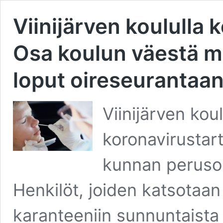
Viinijärven koululla 
Osa koulun väestä mä
loput oireseurantaa
Viinijärven kou
koronavirustart
kunnan perusop
Henkilöt, joiden katsotaan
karanteeniin sunnuntaista